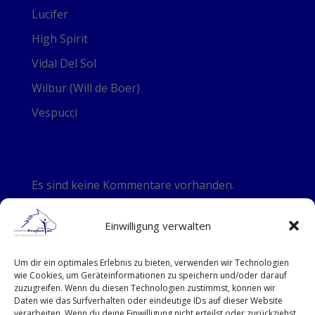
Lucifer
High Spirit
Vidal Del Sol
Wilbur (Will de Boer)
Vespucci
Recent Comments
Es sind keine Kommentare vorhanden.
Einwilligung verwalten
HIPPO Promotion GmbH
Um dir ein optimales Erlebnis zu bieten, verwenden wir Technologien
Alter Weg 11 in 36367 Wartenberg
wie Cookies, um Geräteinformationen zu speichern und/oder darauf
zuzugreifen. Wenn du diesen Technologien zustimmst, können wir
Daten wie das Surfverhalten oder eindeutige IDs auf dieser Website
Kontakt
verarbeiten. Wenn du deine Einwilligung nicht erteilst oder zurückziehst,