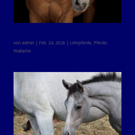
Wilbur (Will de Boer)
von
admin
|
Feb. 24, 2026
|
Lehrpferde
,
Pferde
,
Wallache