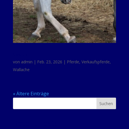
Vespucci
von
admin
|
Feb. 23, 2026
|
Pferde
,
Verkaufspferde
,
Wallache
« Ältere Einträge
Suchen
Recent Posts