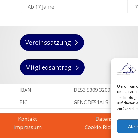
Ab 17 Jahre
7
Vereinssatzung
Mitgliedsantrag
Um dir ein 
IBAN
DE53 5309 3200 0004 2859 
um Gerätein
Technologie
BIC
GENODE51ALS
auf dieser W
zurückziehs
Kontakt
Datenschutz
Akze
Impressum
Cookie-Richtlinie (EU)