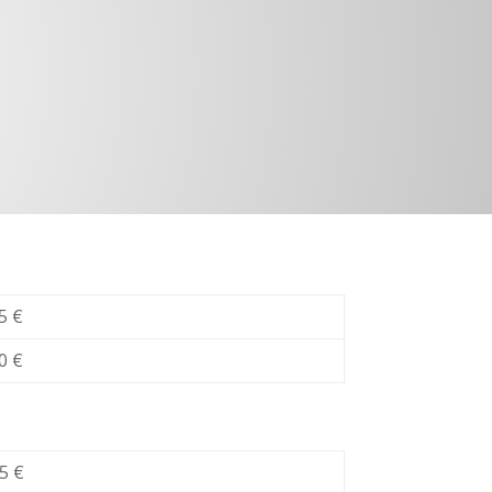
5 €
0 €
5 €