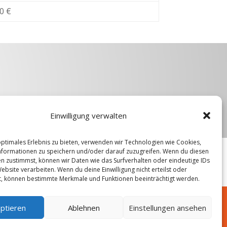
0 €
Einwilligung verwalten
optimales Erlebnis zu bieten, verwenden wir Technologien wie Cookies,
99
formationen zu speichern und/oder darauf zuzugreifen. Wenn du diesen
n zustimmst, können wir Daten wie das Surfverhalten oder eindeutige IDs
ebsite verarbeiten. Wenn du deine Einwilligung nicht erteilst oder
t, können bestimmte Merkmale und Funktionen beeinträchtigt werden.
ptieren
Ablehnen
Einstellungen ansehen
Täglich 09:00 Uhr bis 18:00 Uhr.
Auch an Samstage und Sonntage