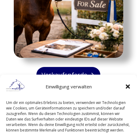
Verkaufspferde
Einwilligung verwalten
HIPPO Promotion GmbH
Um dir ein optimales Erlebnis zu bieten, verwenden wir Technologien
Alter Weg 11 in 36367 Wartenberg
wie Cookies, um Geräteinformationen zu speichern und/oder darauf
zuzugreifen. Wenn du diesen Technologien zustimmst, können wir
Daten wie das Surfverhalten oder eindeutige IDs auf dieser Website
Kontakt
verarbeiten. Wenn du deine Einwilligung nicht erteilst oder zurückziehst,
Impressum
können bestimmte Merkmale und Funktionen beeinträchtigt werden.