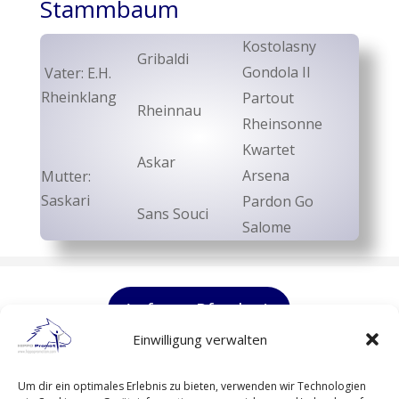
Stammbaum
Kostolasny
Gribaldi
Gondola II
Vater: E.H.
Rheinklang
Partout
Rheinnau
Rheinsonne
Kwartet
Askar
Arsena
Mutter:
Saskari
Pardon Go
Sans Souci
Salome
Anfrage Pferde
Einwilligung verwalten
HIPPO Promotion GmbH
Um dir ein optimales Erlebnis zu bieten, verwenden wir Technologien
Alter Weg 11 in 36367 Wartenberg