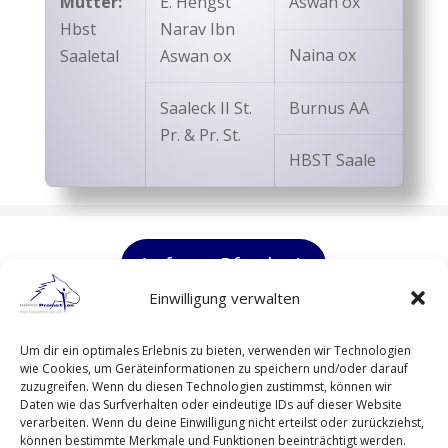
Mutter:
E. Hengst
Aswan ox
Hbst
Narav Ibn
Naina ox
Saaletal
Aswan ox
Saaleck II St.
Burnus AA
Pr. & Pr. St.
HBST Saale
Anfrage Pferde
Einwilligung verwalten
HIPPO Promotion GmbH
Um dir ein optimales Erlebnis zu bieten, verwenden wir Technologien
Alter Weg 11 in 36367 Wartenberg
wie Cookies, um Geräteinformationen zu speichern und/oder darauf
zuzugreifen. Wenn du diesen Technologien zustimmst, können wir
Daten wie das Surfverhalten oder eindeutige IDs auf dieser Website
Kontakt
verarbeiten. Wenn du deine Einwilligung nicht erteilst oder zurückziehst,
Impressum
können bestimmte Merkmale und Funktionen beeinträchtigt werden.