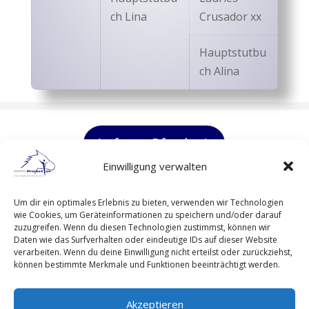
ch Lina
Crusador xx
Hauptstutbu
ch Alina
Anfrage Pferde
Einwilligung verwalten
HIPPO Promotion GmbH
Um dir ein optimales Erlebnis zu bieten, verwenden wir Technologien
Alter Weg 11 in 36367 Wartenberg
wie Cookies, um Geräteinformationen zu speichern und/oder darauf
zuzugreifen. Wenn du diesen Technologien zustimmst, können wir
Daten wie das Surfverhalten oder eindeutige IDs auf dieser Website
Kontakt
verarbeiten. Wenn du deine Einwilligung nicht erteilst oder zurückziehst,
Impressum
können bestimmte Merkmale und Funktionen beeinträchtigt werden.
Datenschutz
Akzeptieren