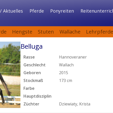
/ Aktuelles
Pferde
Ponyreiten
Reitenunterric
rde
Hengste
Stuten
Wallache
Lehrpferd
Belluga
Rasse
Hannoveraner
Geschlecht
Wallach
Geboren
2015
Stockmaß
173 cm
Farbe
Hauptdisziplin
Züchter
Dziewiaty, Krista