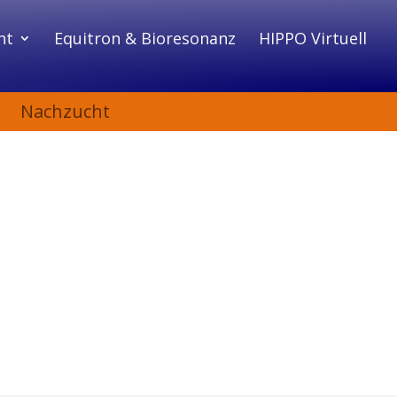
ht
Equitron & Bioresonanz
HIPPO Virtuell
e
Nachzucht